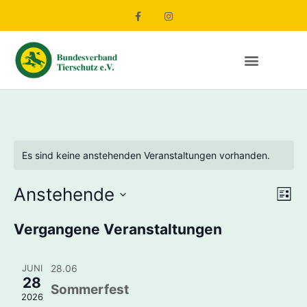
Es sind keine anstehenden Veranstaltungen vorhanden.
An
Ve
Anstehende
Liste
Datum
An
Nav
wählen.
Vergangene Veranstaltungen
Na
JUNI
28.06
28
Sommerfest
2026