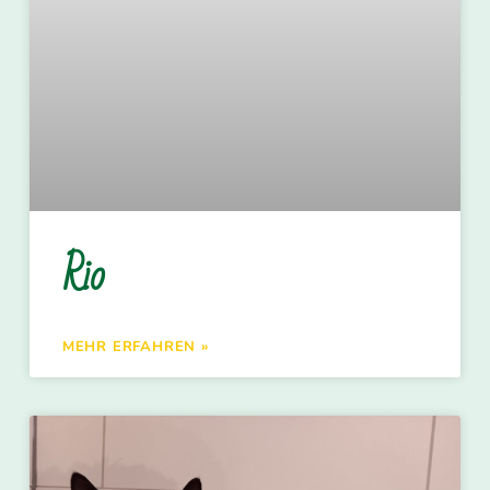
Rio
MEHR ERFAHREN »