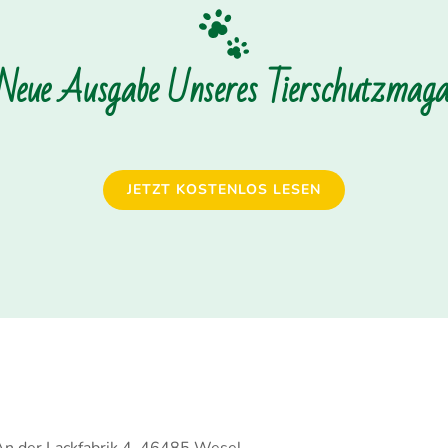
 Neue Ausgabe Unseres Tierschutzmagaz
JETZT KOSTENLOS LESEN
An der Lackfabrik 4, 46485 Wesel