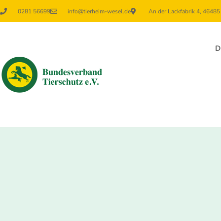
0281 56699
info@tierheim-wesel.de
An der Lackfabrik 4, 4648
D