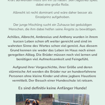
Kraft aufwenden muss um ihn zu halten. Sein Jagdtrieb spielt
dabei eine große Rolle.
Albrecht ist recht dominant und wäre daher besser als
Einzelprinz aufgehoben.
Der junge Mischling sucht ein Zuhause bei geduldigen
Menschen, die ihm dabei helfen seine Ängste zu bewältigen.
Achilles, Albrecht, Ambrosius und Anthony wurden in ihrem
kurzen Leben schon oft weiter gereicht und sind im
wahrsten Sinne des Wortes schon viel gereist. Aus diesem
Grund kennen sie weder das Leben im Haus noch einen
geregelten Alltag. Die Brüder müssen noch viel lernen und
benötigen viel Aufmerksamkeit und Feingefühl.
Aufgrund ihrer Vorgeschichte, ihrer Größe und deren
stürmische Art werden die Brüder nur an hundeerfahrene
Personen ohne kleine Kinder und ohne jagbare Haustiere
vermittelt. Der Besuch einer Hundeschule ist ratsam.
Es sind definitiv keine Anfänger Hunde!