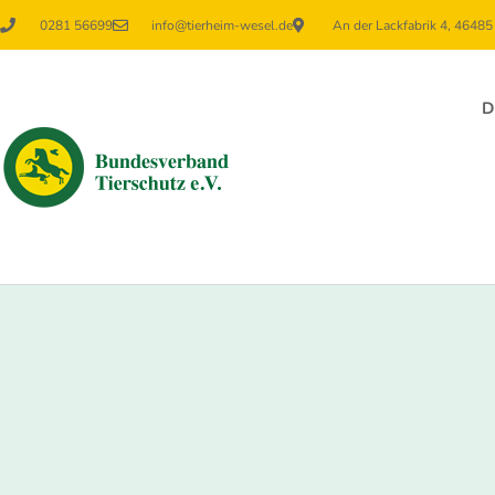
0281 56699
info@tierheim-wesel.de
An der Lackfabrik 4, 4648
D