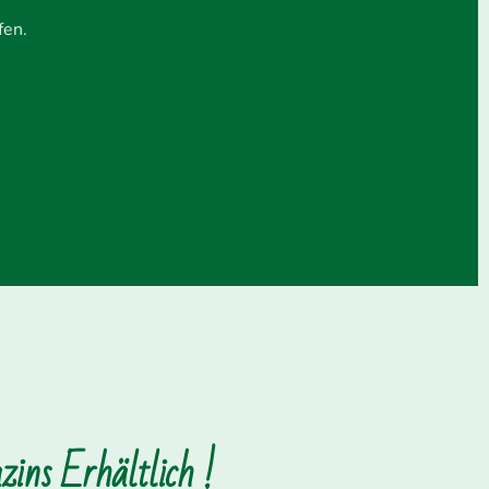
fen.
ins Erhältlich !