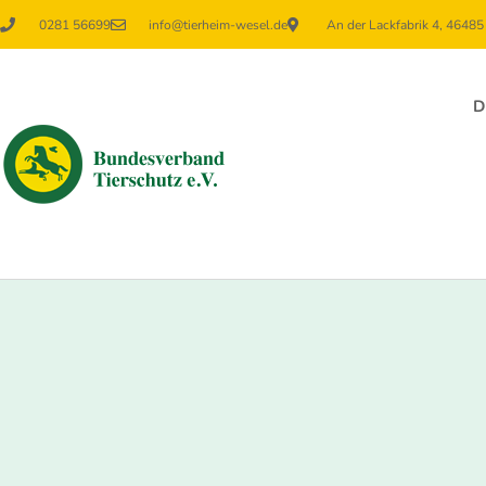
0281 56699
info@tierheim-wesel.de
An der Lackfabrik 4, 4648
D