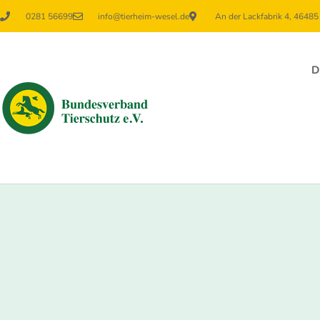
0281 56699
info@tierheim-wesel.de
An der Lackfabrik 4, 4648
D