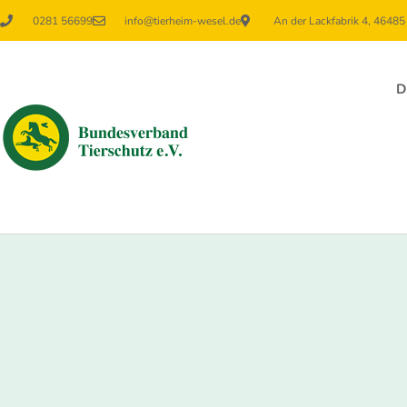
0281 56699
info@tierheim-wesel.de
An der Lackfabrik 4, 4648
D