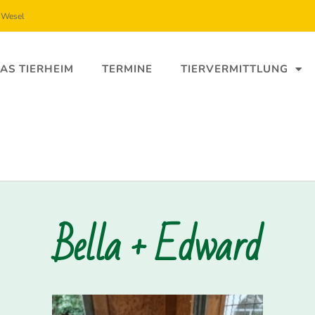
5 Wesel
AS TIERHEIM
TERMINE
TIERVERMITTLUNG
Bella + Edward