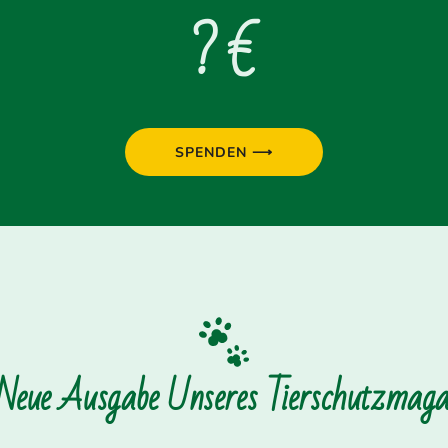
? €
SPENDEN ⟶
 Neue Ausgabe Unseres Tierschutzmagaz