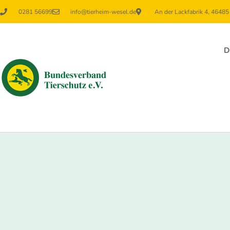
0281 56699
info@tierheim-wesel.de
An der Lackfabrik 4, 4648
D