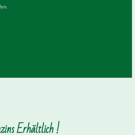
fen.
ins Erhältlich !