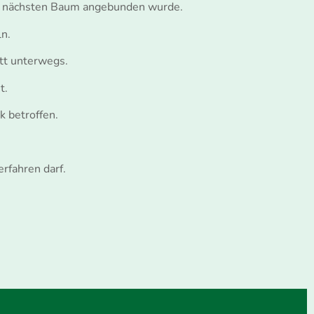
 am nächsten Baum angebunden wurde.
ln.
ott unterwegs.
t.
k betroffen.
rfahren darf.