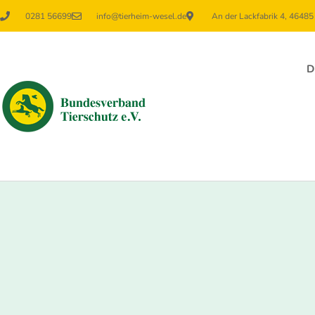
0281 56699
info@tierheim-wesel.de
An der Lackfabrik 4, 4648
D