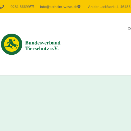
0281 56699
info@tierheim-wesel.de
An der Lackfabrik 4, 4648
D