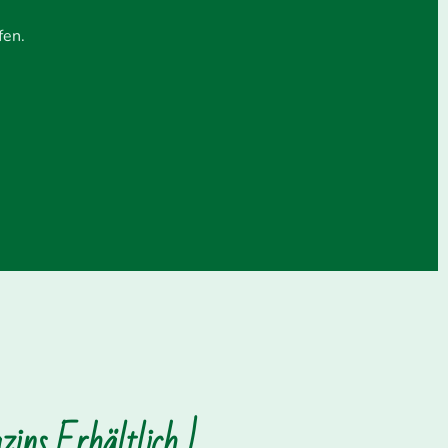
fen.
ins Erhältlich !