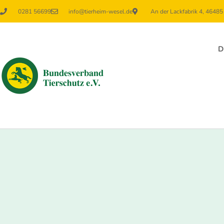
0281 56699
info@tierheim-wesel.de
An der Lackfabrik 4, 4648
D