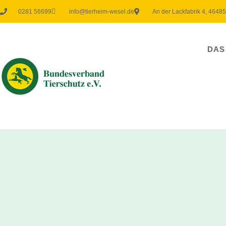
0281 56699
info@tierheim-wesel.de
An der Lackfabrik 4, 4648
DAS