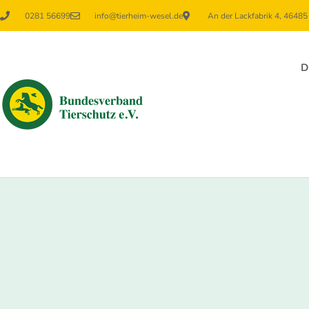
0281 56699
info@tierheim-wesel.de
An der Lackfabrik 4, 4648
D