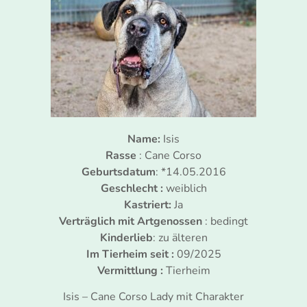
Name:
Isis
Rasse
: Cane Corso
Geburtsdatum
: *14.05.2016
Geschlecht :
weiblich
Kastriert:
Ja
Verträglich mit Artgenossen
: bedingt
Kinderlieb
: zu älteren
Im Tierheim seit :
09/2025
Vermittlung :
Tierheim
Isis – Cane Corso Lady mit Charakter