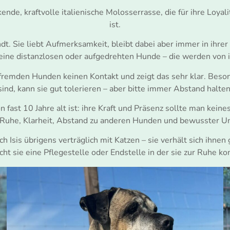
ende, kraftvolle italienische Molosserrasse, die für ihre Loyal
ist.
dt. Sie liebt Aufmerksamkeit, bleibt dabei aber immer in ihre
keine distanzlosen oder aufgedrehten Hunde – die werden von 
it fremden Hunden keinen Kontakt und zeigt das sehr klar. Beso
sind, kann sie gut tolerieren – aber bitte immer Abstand halten
fast 10 Jahre alt ist: ihre Kraft und Präsenz sollte man keine
: Ruhe, Klarheit, Abstand zu anderen Hunden und bewusster Um
h Isis übrigens verträglich mit Katzen – sie verhält sich ihne
cht sie eine Pflegestelle oder Endstelle in der sie zur Ruhe k