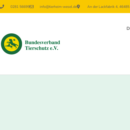
0281 56699
info@tierheim-wesel.de
An der Lackfabrik 4, 4648
D