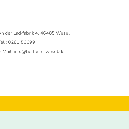
An der Lackfabrik 4, 46485 Wesel
Tel.: 0281 56699
E-Mail: info@tierheim-wesel.de
© 2026 BV Tierschutz e.V.