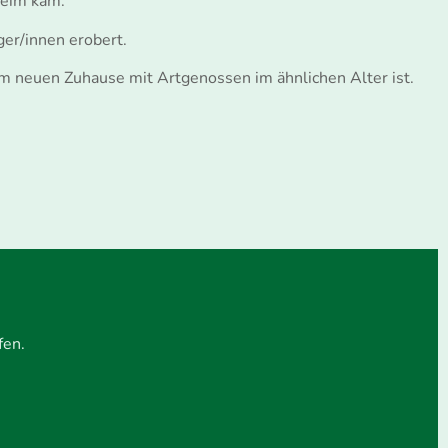
heim kam.
ger/innen erobert.
em neuen Zuhause mit Artgenossen im ähnlichen Alter ist.
fen.