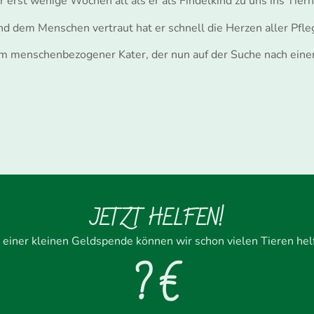
r erst wenige Wochen alt als er als Findelkind zu uns ins Tier
d dem Menschen vertraut hat er schnell die Herzen aller Pfle
llem menschenbezogener Kater, der nun auf der Suche nach ein
JETZT HELFEN!
 einer kleinen Geldspende können wir schon vielen Tieren hel
? €