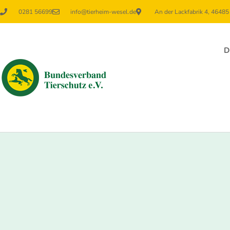
0281 56699
info@tierheim-wesel.de
An der Lackfabrik 4, 4648
D