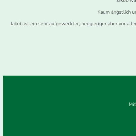
Jakob wa
Kaum ängstlich un
Jakob ist ein sehr aufgeweckter, neugieriger aber vor a
Mit