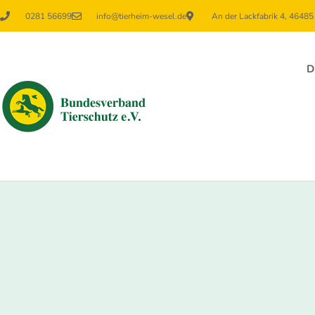
0281 56699
info@tierheim-wesel.de
An der Lackfabrik 4, 4648
D