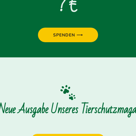
? €
SPENDEN ⟶
 Neue Ausgabe Unseres Tierschutzmagaz