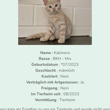
Name :
Kalimero
Rasse
: BKH – Mix
Geburtsdatum
: *07/2023
Geschlecht
: männlich
Kastriert
: Nein
Verträglich mit Artgenossen
: Ja
Freigang
: Nein
Im Tierheim seit
: 08/2023
Vermittlung
: Tierheim
ero kam als Fundtier zu uns ins Tierheim und wurde nicht ver