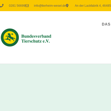
0281 56699
info@tierheim-wesel.de
An der Lackfabrik 4, 4648
DAS