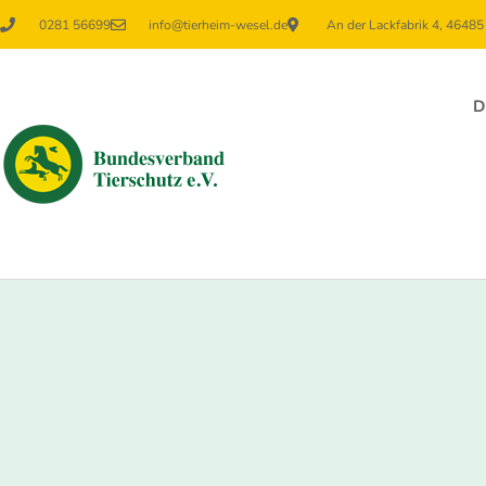
0281 56699
info@tierheim-wesel.de
An der Lackfabrik 4, 4648
D