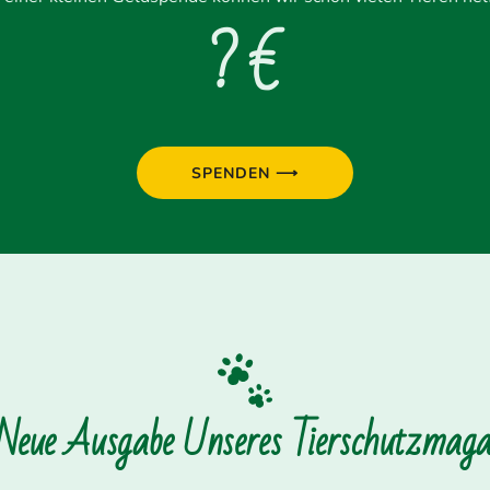
? €
SPENDEN ⟶
 Neue Ausgabe Unseres Tierschutzmagaz