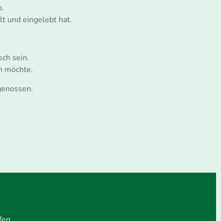
b.
lt und eingelebt hat.
sch sein.
n möchte.
tgenossen.
fen.