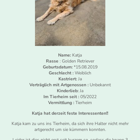
Name:
Katja
Rasse
: Golden Retriever
Geburtsdatum:
*15.08.2019
Geschlecht :
Weiblich
Kastriert:
Ja
Verträglich mit Artgenossen :
Unbekannt
Kinderlieb:
Ja
Im Tierheim seit :
05/2022
Vermittlung :
Tierheim
Katja hat derzeit feste Interessenten!!
Katja kam zu uns ins Tierheim, da sich ihre Halter nicht mehr
artgerecht um sie kümmern konnten.
Leider ist dies nicht erst seit kurzem so, sodass die knapp 3