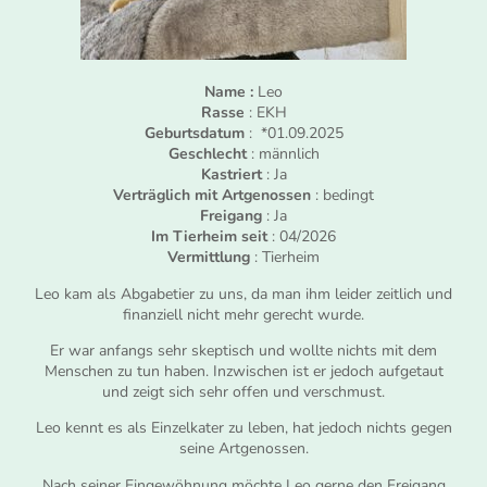
Name :
Leo
Rasse
: EKH
Geburtsdatum
: *01.09.2025
Geschlecht
: männlich
Kastriert
: Ja
Verträglich mit Artgenossen
: bedingt
Freigang
: Ja
Im Tierheim seit
: 04/2026
Vermittlung
: Tierheim
Leo kam als Abgabetier zu uns, da man ihm leider zeitlich und
finanziell nicht mehr gerecht wurde.
Er war anfangs sehr skeptisch und wollte nichts mit dem
Menschen zu tun haben. Inzwischen ist er jedoch aufgetaut
und zeigt sich sehr offen und verschmust.
Leo kennt es als Einzelkater zu leben, hat jedoch nichts gegen
seine Artgenossen.
Nach seiner Eingewöhnung möchte Leo gerne den Freigang