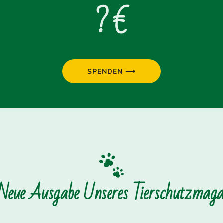
? €
SPENDEN ⟶
 Neue Ausgabe Unseres Tierschutzmagaz