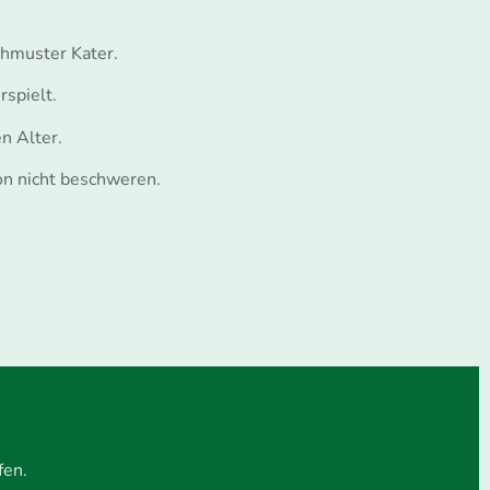
chmuster Kater.
rspielt.
n Alter.
on nicht beschweren.
fen.