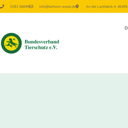
0281 56699
info@tierheim-wesel.de
An der Lackfabrik 4, 4648
D