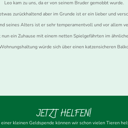
Leo kam zu uns, da er von seinem Bruder gemobbt wurde.
 etwas zurückhaltend aber im Grunde ist er ein lieber und vers
d seines Alters ist er sehr temperamentvoll und vor allem ve
t nun ein Zuhause mit einem netten Spielgefährten im ähnliche
 Wohnungshaltung würde sich über einen katzensicheren Balk
JETZT HELFEN!
 einer kleinen Geldspende können wir schon vielen Tieren hel