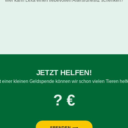
Wer kann Lexa einen liebevollen Altersruhesitz schenken?
JETZT HELFEN!
t einer kleinen Geldspende können wir schon vielen Tieren helf
? €
SPENDEN ⟶