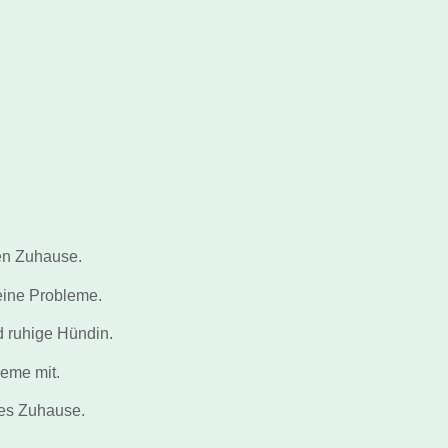
en Zuhause.
keine Probleme.
d ruhige Hündin.
leme mit.
ges Zuhause.