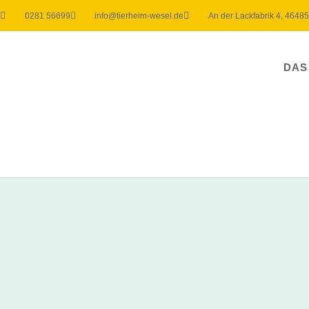
0281 56699
info@tierheim-wesel.de
An der Lackfabrik 4, 4648
DAS