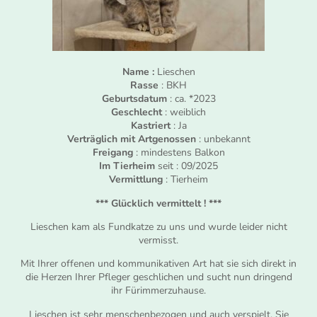
Name :
Lieschen
Rasse
: BKH
Geburtsdatum
: ca. *2023
Geschlecht
: weiblich
Kastriert
: Ja
Verträglich mit Artgenossen
: unbekannt
Freigang
: mindestens Balkon
Im Tierheim
seit : 09/2025
Vermittlung
: Tierheim
*** Glücklich vermittelt ! ***
Lieschen kam als Fundkatze zu uns und wurde leider nicht
vermisst.
Mit Ihrer offenen und kommunikativen Art hat sie sich direkt in
die Herzen Ihrer Pfleger geschlichen und sucht nun dringend
ihr Fürimmerzuhause.
Lieschen ist sehr menschenbezogen und auch verspielt. Sie