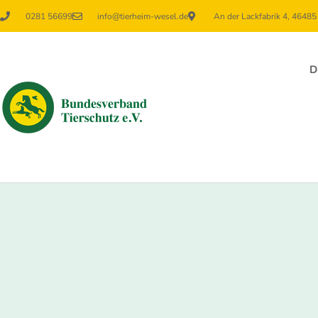
0281 56699
info@tierheim-wesel.de
An der Lackfabrik 4, 4648
D