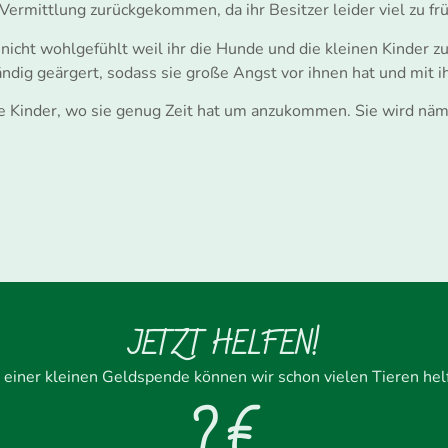
 Vermittlung zurückgekommen, da ihr Besitzer leider viel zu frü
er nicht wohlgefühlt weil ihr die Hunde und die kleinen Kinder
tändig geärgert, sodass sie große Angst vor ihnen hat und mit 
e Kinder, wo sie genug Zeit hat um anzukommen. Sie wird näml
JETZT HELFEN!
 einer kleinen Geldspende können wir schon vielen Tieren hel
? €