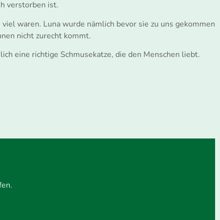
h verstorben ist.
 zu viel waren. Luna wurde nämlich bevor sie zu uns gekommen
ihnen nicht zurecht kommt.
ich eine richtige Schmusekatze, die den Menschen liebt.
fen.