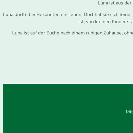
Luna ist aus der
Luna durfte bei Bekannten einziehen. Dort hat sie sich leid
ist, von kleinen Kinder s
Luna ist auf der Suche nach einem ruhigen Zuhause, ohn
Mit