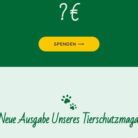
? €
SPENDEN ⟶
 Neue Ausgabe Unseres Tierschutzmagaz