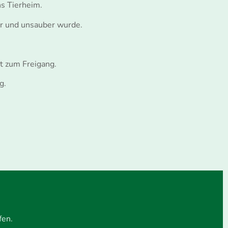
s Tierheim.
war und unsauber wurde.
t zum Freigang.
g.
fen.