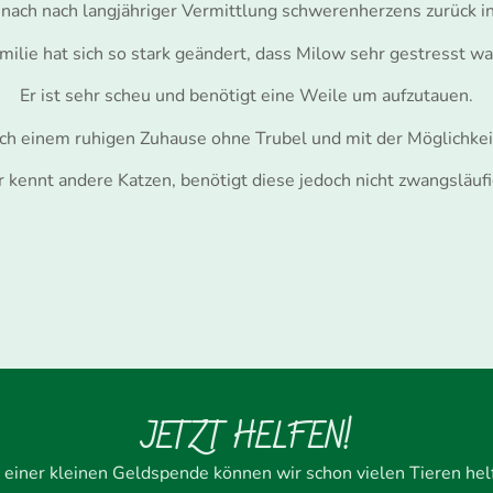
nach nach langjähriger Vermittlung schwerenherzens zurück in
amilie hat sich so stark geändert, dass Milow sehr gestresst 
Er ist sehr scheu und benötigt eine Weile um aufzutauen.
ch einem ruhigen Zuhause ohne Trubel und mit der Möglichkei
r kennt andere Katzen, benötigt diese jedoch nicht zwangsläufi
JETZT HELFEN!
 einer kleinen Geldspende können wir schon vielen Tieren hel