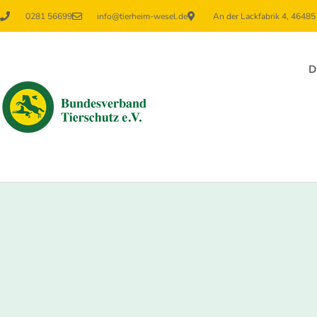
0281 56699
info@tierheim-wesel.de
An der Lackfabrik 4, 4648
D