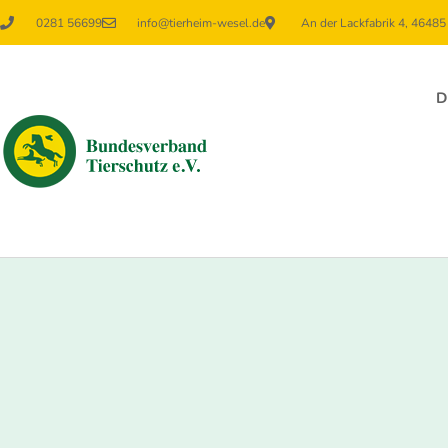
0281 56699
info@tierheim-wesel.de
An der Lackfabrik 4, 4648
D