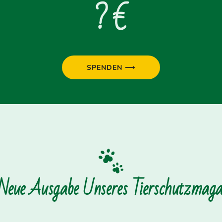
? €
SPENDEN ⟶
 Neue Ausgabe Unseres Tierschutzmagaz