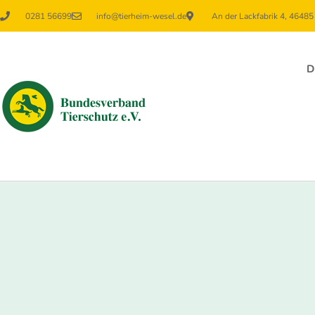
0281 56699
info@tierheim-wesel.de
An der Lackfabrik 4, 4648
D