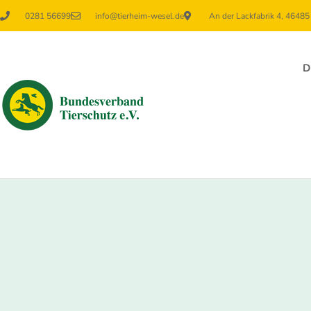
0281 56699
info@tierheim-wesel.de
An der Lackfabrik 4, 4648
D