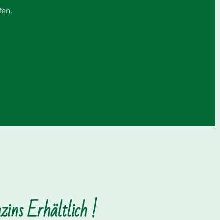
fen.
ins Erhältlich !