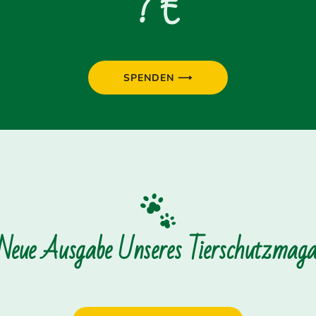
? €
SPENDEN ⟶
 Neue Ausgabe Unseres Tierschutzmagaz