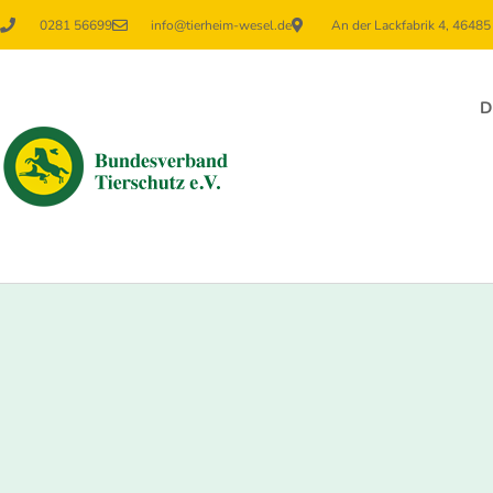
0281 56699
info@tierheim-wesel.de
An der Lackfabrik 4, 4648
D