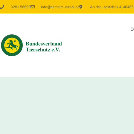
0281 56699
info@tierheim-wesel.de
An der Lackfabrik 4, 4648
D