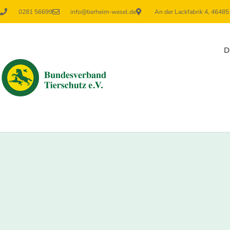
0281 56699
info@tierheim-wesel.de
An der Lackfabrik 4, 4648
D