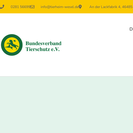
0281 56699
info@tierheim-wesel.de
An der Lackfabrik 4, 4648
D