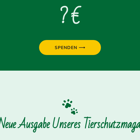
? €
SPENDEN ⟶
 Neue Ausgabe Unseres Tierschutzmagaz