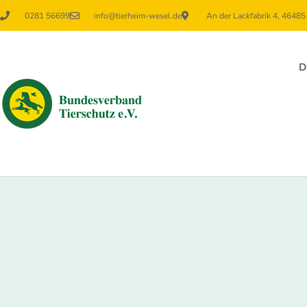
0281 56699
info@tierheim-wesel.de
An der Lackfabrik 4, 4648
D