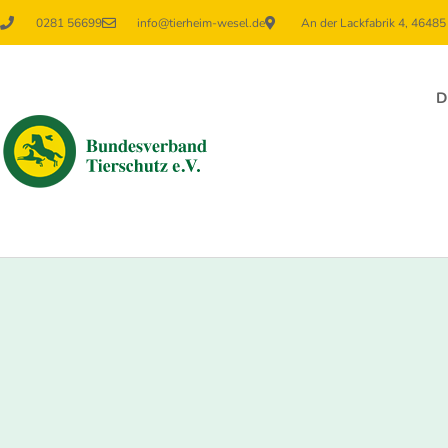
0281 56699
info@tierheim-wesel.de
An der Lackfabrik 4, 4648
D