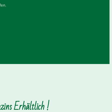
fen.
ins Erhältlich !