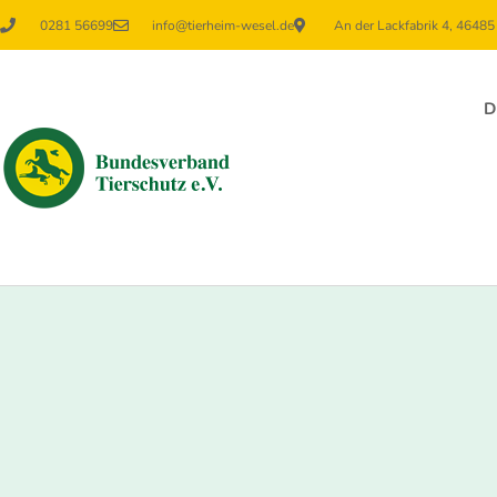
0281 56699
info@tierheim-wesel.de
An der Lackfabrik 4, 4648
D