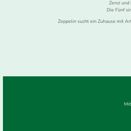
Zenzi und
Die Fünf si
Zeppelin sucht ein Zuhause mit Ar
Mit