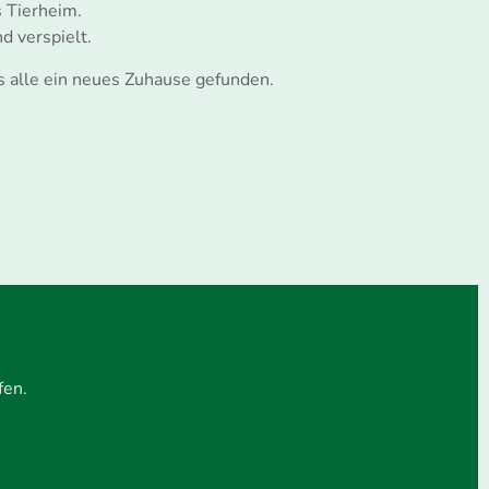
 Tierheim.
d verspielt.
s alle ein neues Zuhause gefunden.
fen.