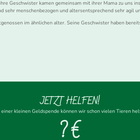
 ihre Geschwister kamen gemeinsam mit ihrer Mama zu uns ins
nd sehr menschenbezogen und altersentsprechend sehr agil un
tgenossen im ähnlichen alter. Seine Geschwister haben bereit
JETZT HELFEN!
 einer kleinen Geldspende können wir schon vielen Tieren hel
? €