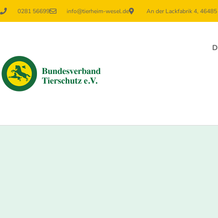
0281 56699
info@tierheim-wesel.de
An der Lackfabrik 4, 4648
D