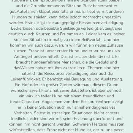
stubenrein, kannproblemlos mehrere Stunden allein bleiben
und die Grundkommandos Sitz und Platz beherrscht er
gut.Autofahren klappt ebenfalls prima. Er liebt es mit anderen
Hunden zu spielen, kann dabei jedoch nochrecht ungestüm
werden. Franz zeigt eine ausgeprägte Ressourcenverteidigung.
Leckerbissen oderbeliebte Spielzeuge verteidigt er, zeigt dies
deutlich durch Knurren und Brummen an. Leider kam es ineiner
solchen Situation einmalig zu einem Beißvorfall. Und hier
kommen wir auch dazu, warum wir fürihn ein neues Zuhause
suchen. Franz ist unser erster Hund und er wurde uns als
Anfängerhundvermittelt. Das ist er aber definitiv nicht. Er
braucht hundeerfahrene Menschen, die die Geduld und
dasWissen haben mit ihm zu trainieren. Themen sind hier
natürlich die Ressourcenverteidigung aber auchdie
Leinenführigkeit. Er benötigt viel Bewegung und Auslastung.
Ein Hof oder ein großer Garten wärenaus diesem Grund
wünschenswert.Franz hat seine Baustellen, ist aber dennoch
ein wirklich toller Hund mit einem freundlichen und
treuenCharakter. Abgesehen von dem Ressourcenthema zeigt
er in keiner Situation auch nur annäherndaggressives
Verhalten. Selbst in stressigen Situationen bleibt er stets
friedlich. Leider sind wir mit seinerErziehung überfordert und
können ihm nicht gerecht werden. Schweren Herzens mussten
wirfeststellen, dass Franz nicht der Hund ist, der zu uns passt