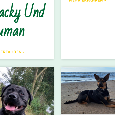
MEHR ERFAHREN »
acky Und
uman
 ERFAHREN »