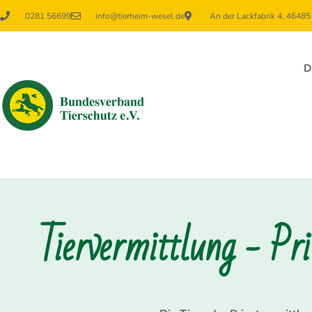
0281 56699
info@tierheim-wesel.de
An der Lackfabrik 4, 4648
D
Tiervermittlung - Pr