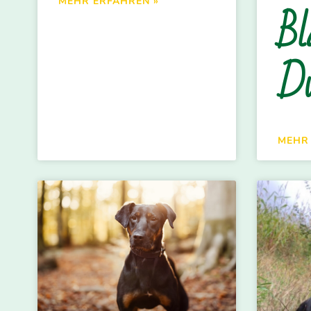
MEHR ERFAHREN »
Bl
D
MEHR