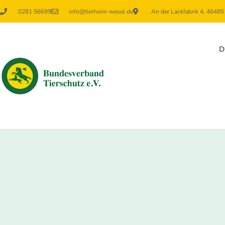
0281 56699
info@tierheim-wesel.de
An der Lackfabrik 4, 4648
D