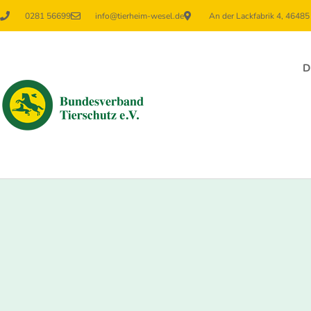
0281 56699
info@tierheim-wesel.de
An der Lackfabrik 4, 4648
D