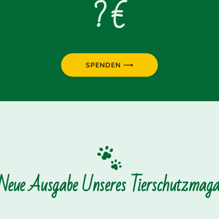
? €
SPENDEN ⟶
 Neue Ausgabe Unseres Tierschutzmagaz