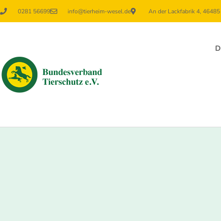
0281 56699
info@tierheim-wesel.de
An der Lackfabrik 4, 4648
D