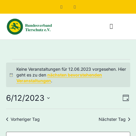
Keine Veranstaltungen für 12.06.2023 vorgesehen. Hier
geht es zu den
nächsten bevorstehenden
Hinweis
Veranstaltungen
.
An
Ve
6/12/2023
Tag
Datum
An
Nav
wählen.
Na
Vorheriger Tag
Nächster Tag