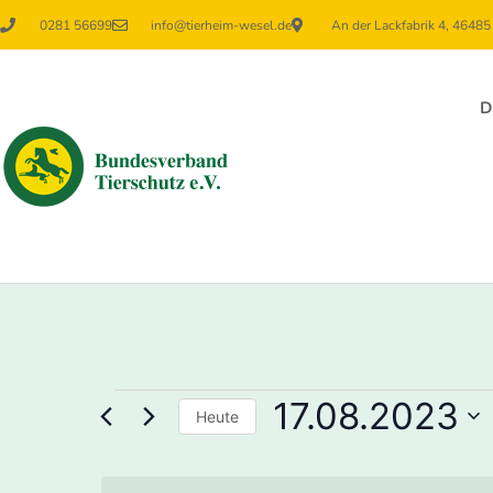
0281 56699
info@tierheim-wesel.de
An der Lackfabrik 4, 4648
D
17.08.2023
Heute
Datum
wählen.