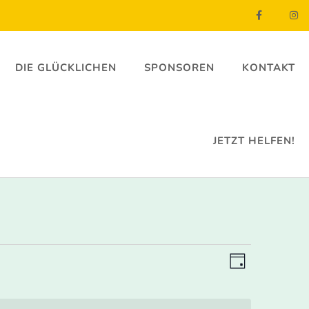
DIE GLÜCKLICHEN
SPONSOREN
KONTAKT
JETZT HELFEN!
Ansicht
Veranst
Tag
Ansicht
Navigat
Navigat