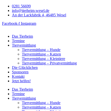
Zum
0281 56699
Inhalt
info@tierheim-wesel.de
springen
An der Lackfabrik 4, 46485 Wesel
Facebook-f
Instagram
Das Tierheim
Termine
Tiervermittlung
Tiervermittlung – Hunde
Tiervermittlung – Katzen
Tiervermittlung – Kleintiere
Tiervermittlung – Privatvermittlung
Die Glücklichen
Sponsoren
Kontakt
Jetzt helfen!
Das Tierheim
Termine
Tiervermittlung
Tiervermittlung – Hunde
Tiervermittlung – Katzen