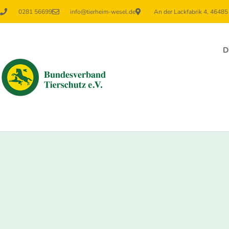
0281 56699
info@tierheim-wesel.de
An der Lackfabrik 4, 4648
D