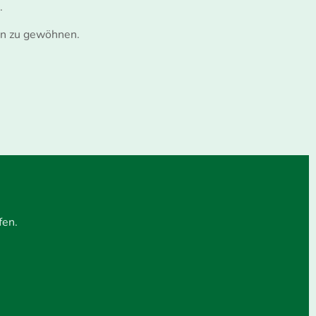
.
hen zu gewöhnen.
fen.