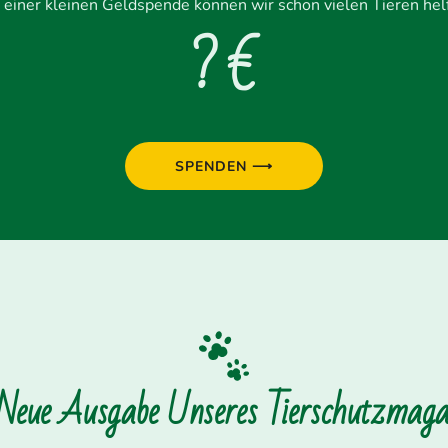
 einer kleinen Geldspende können wir schon vielen Tieren hel
? €
SPENDEN ⟶
 Neue Ausgabe Unseres Tierschutzmagaz