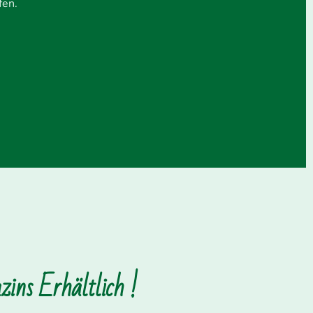
fen.
ins Erhältlich !