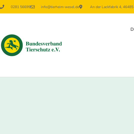
0281 56699
info@tierheim-wesel.de
An der Lackfabrik 4, 4648
D