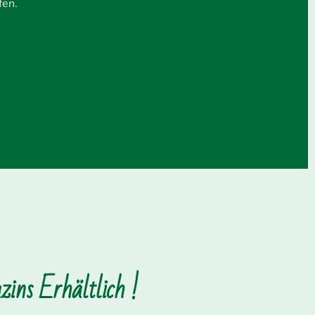
fen.
ins Erhältlich !