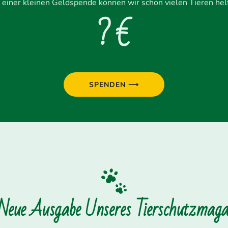
 einer kleinen Geldspende können wir schon vielen Tieren hel
? €
SPENDEN ⟶
 Neue Ausgabe Unseres Tierschutzmagaz