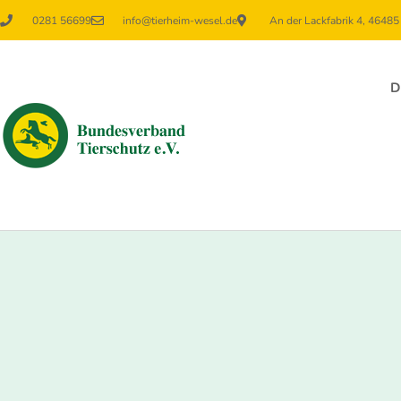
0281 56699
info@tierheim-wesel.de
An der Lackfabrik 4, 4648
D