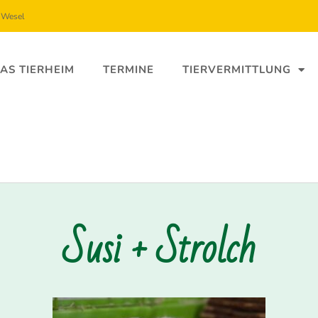
5 Wesel
AS TIERHEIM
TERMINE
TIERVERMITTLUNG
Susi + Strolch