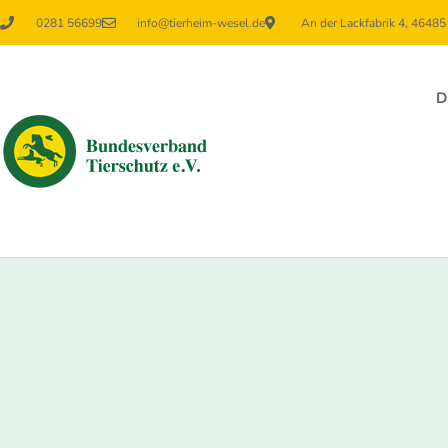
0281 56699
info@tierheim-wesel.de
An der Lackfabrik 4, 4648
D