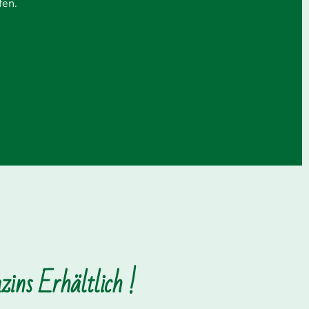
fen.
ins Erhältlich !