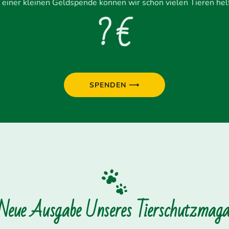
 einer kleinen Geldspende können wir schon vielen Tieren hel
? €
SPENDEN ⟶
 Neue Ausgabe Unseres Tierschutzmagaz