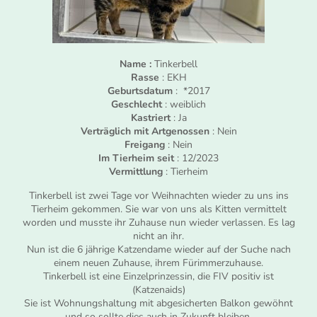
Name :
Tinkerbell
Rasse
: EKH
Geburtsdatum
: *2017
Geschlecht
: weiblich
Kastriert
: Ja
Verträglich mit Artgenossen
: Nein
Freigang
: Nein
Im Tierheim seit
: 12/2023
Vermittlung
: Tierheim
Tinkerbell ist zwei Tage vor Weihnachten wieder zu uns ins
Tierheim gekommen. Sie war von uns als Kitten vermittelt
worden und musste ihr Zuhause nun wieder verlassen. Es lag
nicht an ihr.
Nun ist die 6 jährige Katzendame wieder auf der Suche nach
einem neuen Zuhause, ihrem Fürimmerzuhause.
Tinkerbell ist eine Einzelprinzessin, die FIV positiv ist
(Katzenaids)
Sie ist Wohnungshaltung mit abgesicherten Balkon gewöhnt
und so sollte dies auch in Zukunft bleiben.